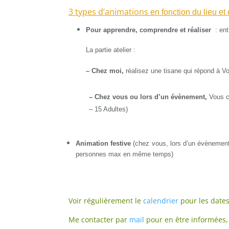
3 types d’animations
en fonction du lieu et
Pour apprendre, comprendre
et réaliser
:
e
nt
La partie atelier :
– Chez moi,
r
éalisez une tisane qui répond à Vo
– C
hez vous ou lors d’un évènement,
Vous ch
–
15
Adulte
s)
Animation festive
(chez vous, lors d’un évèneme
personnes max en même temps
)
Voir régulièrement le
calendrier
pour les dates
Me contacter par
mail
pour en être informées, 