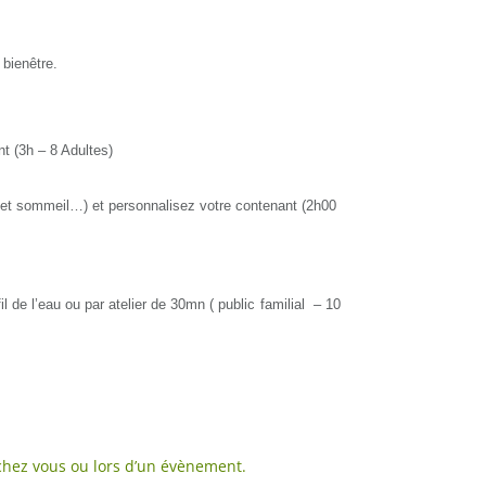
 bien
être.
nt (3h – 8 Adultes)
l et sommeil…) et person
nalisez votre contenant
(2h00
il de l’eau ou par atelier de
30mn
(
public familial – 10
chez vous ou lors d’un évènement.